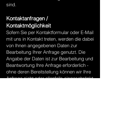
sind.
Kontaktanfragen /
Kontaktmöglichkeit
Sofern Sie per Kontaktformular oder E-Mail
mit uns in Kontakt treten, werden die dabei
von Ihnen angegebenen Daten zur
Bearbeitung Ihrer Anfrage genutzt. Die
Angabe der Daten ist zur Bearbeitung und
Beantwortung Ihre Anfrage erforderlich -
ohne deren Bereitstellung können wir Ihre
Anfrage nicht oder allenfalls eingeschränkt
beantworten.
Rechtsgrundlage für diese Verarbeitung
ist Art. 6 Abs. 1 lit. b) DSGVO.
Ihre Daten werden gelöscht, sofern Ihre
Anfrage abschließend beantwortet worden
ist und der Löschung keine gesetzlichen
Aufbewahrungspflichten entgegenstehen,
wie bspw. bei einer sich etwaig
anschließenden Vertragsabwicklung.